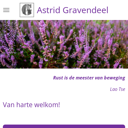
Ga
Astrid Gravendeel
direct
naar
de
hoofdinhoud
Rust
is
de meester van beweging
Lao Tse
Van harte welkom!