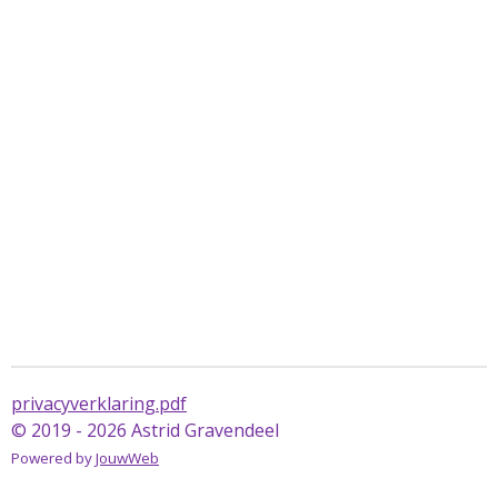
e
l
r
e
n
e
n
privacyverklaring.pdf
© 2019 - 2026 Astrid Gravendeel
Powered by
JouwWeb